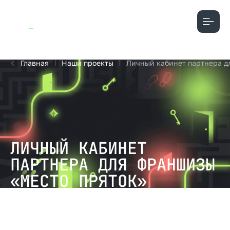
+7 908 634 00 44
Главная
Наши проекты
Личный кабинет партнера д
ЛИЧНЫЙ КАБИНЕТ
ПАРТНЕРА ДЛЯ ФРАНШИЗЫ
«МЕСТО ПРЯТОК»
Для франшизы детских квестов «Место Пряток» мы не
просто перенесли сайт с Тильды на Laravel, но и
продолжили развивать инфраструктуру. Теперь у
проекта есть полноценный личный кабинет партнёра, с